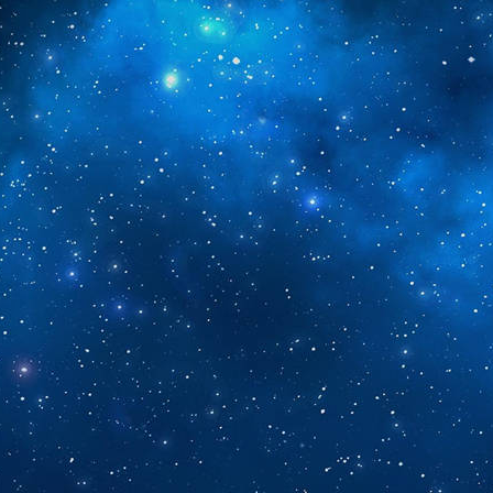
亿万人的清洁能
字化新能源管理平台为客户带来更大的便利与帮
解更多
联系我们